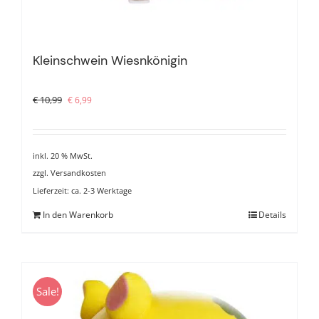
Kleinschwein Wiesnkönigin
Ursprünglicher
Aktueller
€
10,99
€
6,99
Preis
Preis
war:
ist:
€ 10,99
€ 6,99.
inkl. 20 % MwSt.
zzgl.
Versandkosten
Lieferzeit:
ca. 2-3 Werktage
In den Warenkorb
Details
Sale!