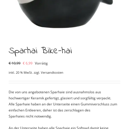
Sparhai Bike-hai
Ursprünglicher
Aktueller
€
10,99
€
6,99
Vorrätig
Preis
Preis
inkl. 20 % MwSt.
zzgl.
Versandkosten
war:
ist:
€ 10,99
€ 6,99.
Die von uns angebotenen Sparhaie sind ausnahmslos aus
hochwertiger Keramik gefertigt, glasiert und sorgfältig verpackt.
Alle Sparhaie haben an der Unterseite einen Gummiverschluss zum
einfachen Entleeren, daher ist das zerschlagen des
Sparhaies nicht notwendig.
An der Unterseite haben alle Sparhaie ein Softpad damit keine