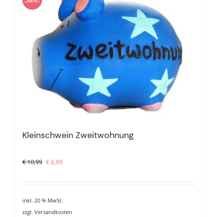
Kleinschwein Zweitwohnung
Ursprünglicher
Aktueller
€
10,99
€
6,99
Preis
Preis
war:
ist:
€ 10,99
€ 6,99.
inkl. 20 % MwSt.
zzgl.
Versandkosten