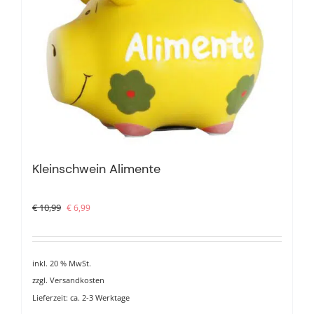
Kleinschwein Alimente
Ursprünglicher
Aktueller
€
10,99
€
6,99
Preis
Preis
war:
ist:
€ 10,99
€ 6,99.
inkl. 20 % MwSt.
zzgl.
Versandkosten
Lieferzeit:
ca. 2-3 Werktage