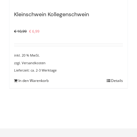
Kleinschwein Kollegenschwein
Ursprünglicher
Aktueller
€
10,99
€
6,99
Preis
Preis
war:
ist:
€ 10,99
€ 6,99.
inkl. 20 % MwSt.
zzgl.
Versandkosten
Lieferzeit:
ca. 2-3 Werktage
In den Warenkorb
Details