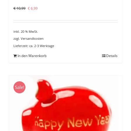
Ursprünglicher
Aktueller
€
10,99
€
6,99
Preis
Preis
war:
ist:
€ 10,99
€ 6,99.
inkl. 20 % MwSt.
zzgl.
Versandkosten
Lieferzeit:
ca. 2-3 Werktage
In den Warenkorb
Details
Sale!