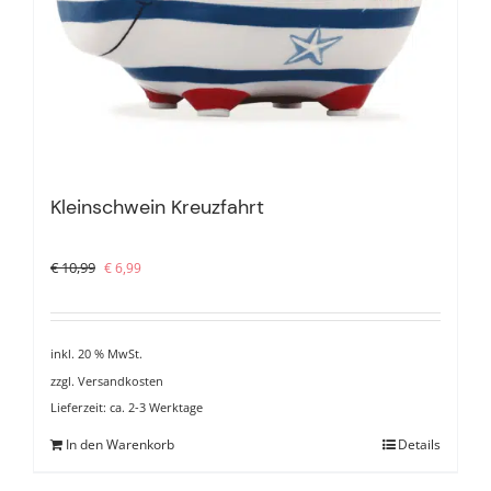
Kleinschwein Kreuzfahrt
Ursprünglicher
Aktueller
€
10,99
€
6,99
Preis
Preis
war:
ist:
€ 10,99
€ 6,99.
inkl. 20 % MwSt.
zzgl.
Versandkosten
Lieferzeit:
ca. 2-3 Werktage
In den Warenkorb
Details