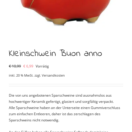
Kleinschwein Buon anno
Ursprünglicher
Aktueller
€
10,99
€
6,99
Vorrätig
Preis
Preis
inkl. 20 % MwSt.
zzgl.
Versandkosten
war:
ist:
€ 10,99
€ 6,99.
Die von uns angebotenen Sparschweine sind ausnahmslos aus
hochwertiger Keramik gefertigt, glasiert und sorgfältig verpackt.
Alle Sparschweine haben an der Unterseite einen Gummiverschluss
zum einfachen Entleeren, daher ist das zerschlagen des
Sparschweins nicht notwendig.