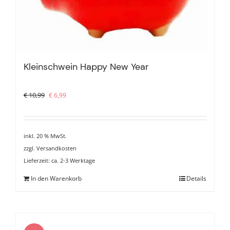
Kleinschwein Happy New Year
Ursprünglicher
Aktueller
€
10,99
€
6,99
Preis
Preis
war:
ist:
€ 10,99
€ 6,99.
inkl. 20 % MwSt.
zzgl.
Versandkosten
Lieferzeit:
ca. 2-3 Werktage
In den Warenkorb
Details