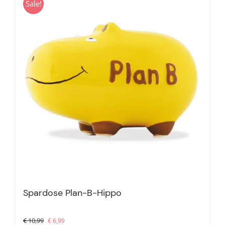
Sale!
Spardose Plan-B-Hippo
Ursprünglicher
Aktueller
€
10,99
€
6,99