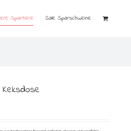
tere Spartiere
Sale Sparschweine
! Keksdose
aus hochwertiger Keramik gefertigt, glasiert und sorgfältig