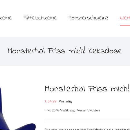
weine
Mittelschweine
Monsterschweine
Wei
Monsterhai Friss mich! Keksdose
Monsterhai Friss mich
€
34,99
Vorrätig
inkl. 20 % MwSt.
zzgl.
Versandkosten
Die von uns angebotenen Sparshaie sind ausnahmslos 