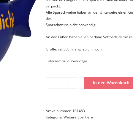
verpackt.
Alle Sparschweine haben an der Unterseite einen Gu
des
Sparschweins nicht notwendig.
An den Füßen haben alle Sparhaie Softpads damit ke
Größe: ca. 30cm lang, 25 cm hoch
Lieferzeit:
ca. 2-3 Werktage
In den Warenkorb
Monsterhai
Friss
mich!
Keksdose
Menge
Artikelnummer:
101483
Kategorie:
Weitere Spartiere