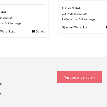
inkl. 20 % MwSt.
% MwSt.
zzgl.
Versandkosten
andkosten
Lieferzeit:
ca. 2-3 Werktage
:
ca. 2-3 Werktage
In den Warenkorb
n Warenkorb
Details
Vertrag widerrufen
to
b