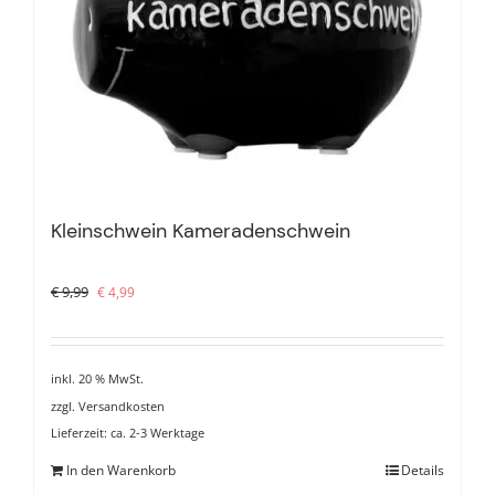
Kleinschwein Kameradenschwein
Ursprünglicher
Aktueller
€
9,99
€
4,99
Preis
Preis
war:
ist:
€ 9,99
€ 4,99.
inkl. 20 % MwSt.
zzgl.
Versandkosten
Lieferzeit:
ca. 2-3 Werktage
In den Warenkorb
Details