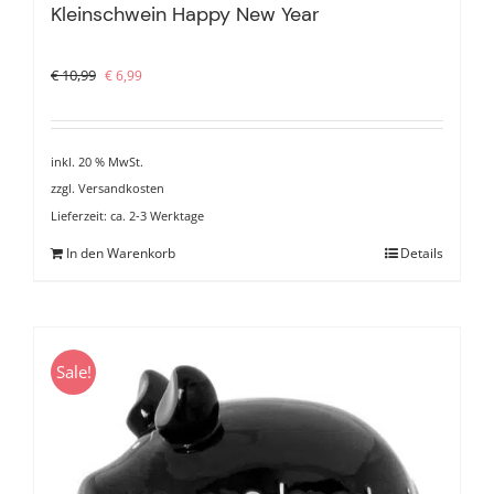
Kleinschwein Happy New Year
Ursprünglicher
Aktueller
€
10,99
€
6,99
Preis
Preis
war:
ist:
€ 10,99
€ 6,99.
inkl. 20 % MwSt.
zzgl.
Versandkosten
Lieferzeit:
ca. 2-3 Werktage
In den Warenkorb
Details
Sale!