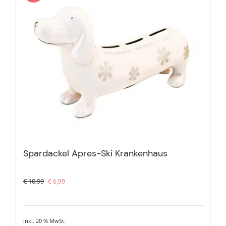
Spardackel Apres-Ski Krankenhaus
Ursprünglicher
Aktueller
€
10,99
€
6,99
Preis
Preis
war:
ist:
€ 10,99
€ 6,99.
inkl. 20 % MwSt.