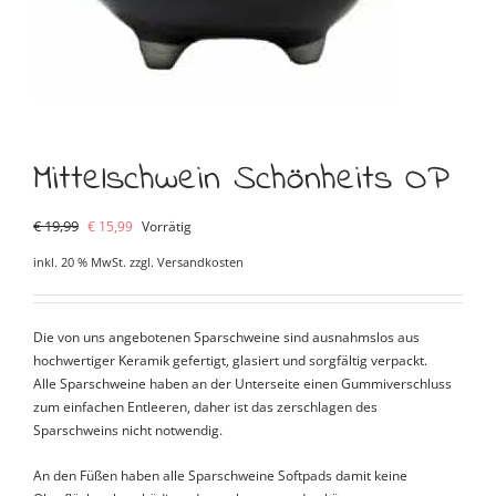
Mittelschwein Schönheits OP
Ursprünglicher
Aktueller
€
19,99
€
15,99
Vorrätig
Preis
Preis
inkl. 20 % MwSt.
zzgl.
Versandkosten
war:
ist:
€ 19,99
€ 15,99.
Die von uns angebotenen Sparschweine sind ausnahmslos aus
hochwertiger Keramik gefertigt, glasiert und sorgfältig verpackt.
Alle Sparschweine haben an der Unterseite einen Gummiverschluss
zum einfachen Entleeren, daher ist das zerschlagen des
Sparschweins nicht notwendig.
An den Füßen haben alle Sparschweine Softpads damit keine