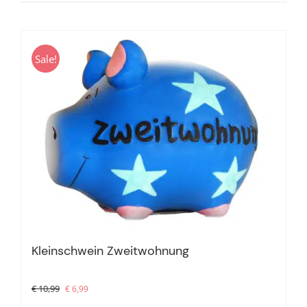
Sale!
Kleinschwein Zweitwohnung
Ursprünglicher
Aktueller
€
10,99
€
6,99
Preis
Preis