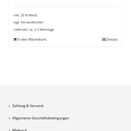
war:
ist:
€ 10,99
€ 6,99.
inkl. 20 % MwSt.
zzgl.
Versandkosten
Lieferzeit:
ca. 2-3 Werktage
In den Warenkorb
Details
Zahlung & Versand
Allgemeine Geschäftsbedingungen
Widerruf