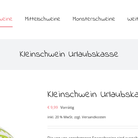
weine
Mittelschweine
Monsterschweine
Wei
Kleinschwein Urlaubskasse
Kleinschwein Urlaubsk
€
9,99
Vorrätig
inkl. 20 % MwSt.
zzgl.
Versandkosten
Die von uns angebotenen Sparschweine sind ausnahms