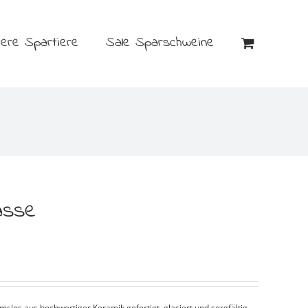
tere Spartiere
Sale Sparschweine
asse
los aus hochwertiger Keramik gefertigt, glasiert und sorgfältig