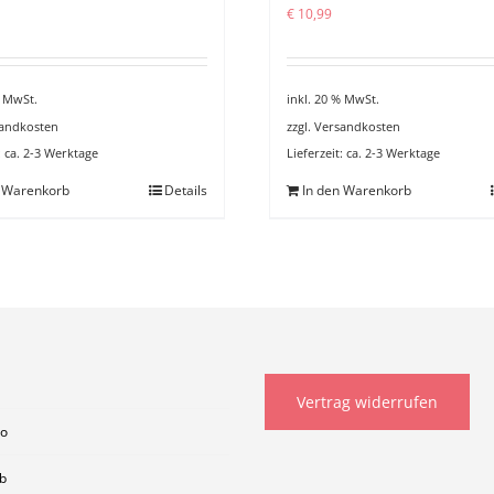
€
10,99
% MwSt.
inkl. 20 % MwSt.
andkosten
zzgl.
Versandkosten
:
ca. 2-3 Werktage
Lieferzeit:
ca. 2-3 Werktage
n Warenkorb
Details
In den Warenkorb
Vertrag widerrufen
to
b