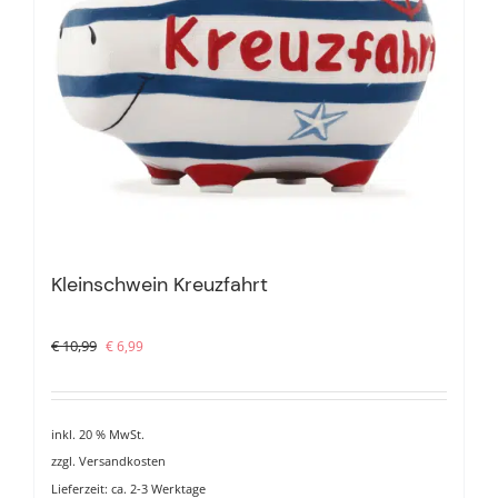
Kleinschwein Kreuzfahrt
Ursprünglicher
Aktueller
€
10,99
€
6,99
Preis
Preis
war:
ist:
€ 10,99
€ 6,99.
inkl. 20 % MwSt.
zzgl.
Versandkosten
Lieferzeit:
ca. 2-3 Werktage