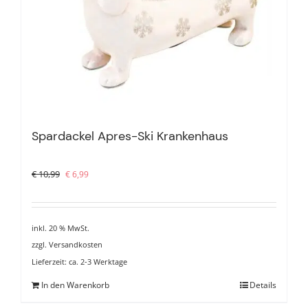
Spardackel Apres-Ski Krankenhaus
Ursprünglicher
Aktueller
€
10,99
€
6,99
Preis
Preis
war:
ist:
€ 10,99
€ 6,99.
inkl. 20 % MwSt.
zzgl.
Versandkosten
Lieferzeit:
ca. 2-3 Werktage
In den Warenkorb
Details