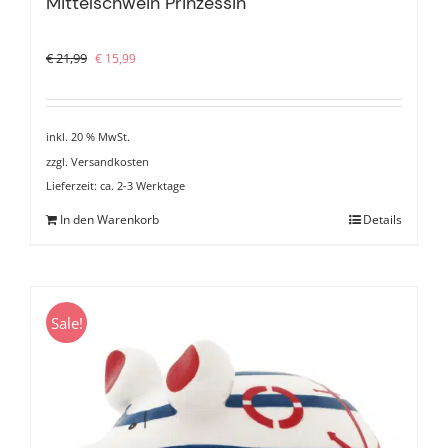
Mittelschwein Prinzessin
Ursprünglicher
Aktueller
€
21,99
€
15,99
Preis
Preis
war:
ist:
€ 21,99
€ 15,99.
inkl. 20 % MwSt.
zzgl.
Versandkosten
Lieferzeit:
ca. 2-3 Werktage
In den Warenkorb
Details
Sale!