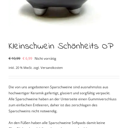
Kleinschwein Schönheits OP
Ursprünglicher
Aktueller
€
10,99
€
6,99
Nicht vorrätig
Preis
Preis
inkl. 20 % MwSt.
zzgl.
Versandkosten
war:
ist:
€ 10,99
€ 6,99.
Die von uns angebotenen Sparschweine sind ausnahmslos aus
hochwertiger Keramik gefertigt, glasiert und sorgfältig verpackt.
Alle Sparschweine haben an der Unterseite einen Gummiverschluss
zum einfachen Entleeren, daher ist das zerschlagen des
Sparschweins nicht notwendig.
An den Füßen haben alle Sparschweine Softpads damit keine