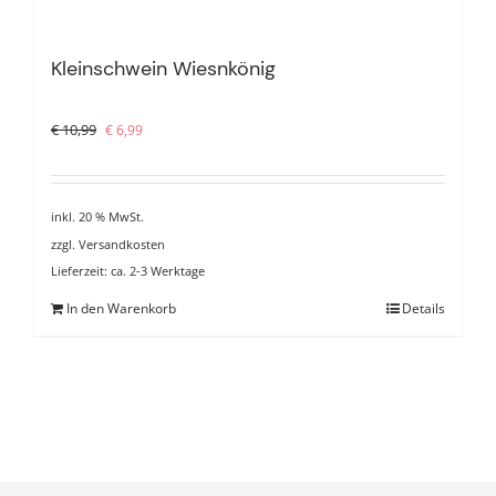
Kleinschwein Wiesnkönig
Ursprünglicher
Aktueller
€
10,99
€
6,99
Preis
Preis
war:
ist:
€ 10,99
€ 6,99.
inkl. 20 % MwSt.
zzgl.
Versandkosten
Lieferzeit:
ca. 2-3 Werktage
In den Warenkorb
Details