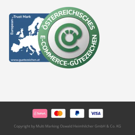
Copyright by Multi Marking Oswald Heimhilcher GmbH & Co. KG