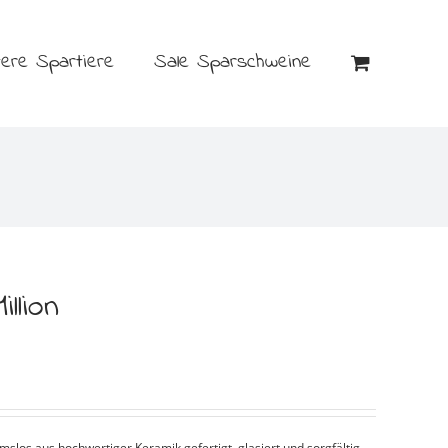
tere Spartiere
Sale Sparschweine
llion
los aus hochwertiger Keramik gefertigt, glasiert und sorgfältig