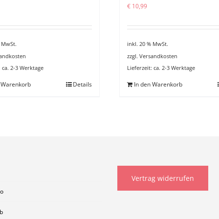
€
10,99
% MwSt.
inkl. 20 % MwSt.
andkosten
zzgl.
Versandkosten
:
ca. 2-3 Werktage
Lieferzeit:
ca. 2-3 Werktage
n Warenkorb
Details
In den Warenkorb
Vertrag widerrufen
to
b