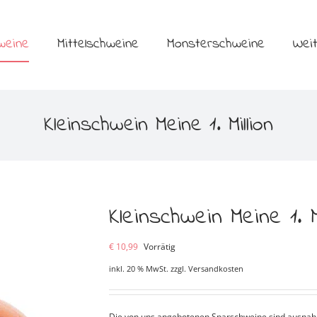
weine
Mittelschweine
Monsterschweine
Wei
Kleinschwein Meine 1. Million
Kleinschwein Meine 1. Mi
€
10,99
Vorrätig
inkl. 20 % MwSt.
zzgl.
Versandkosten
Die von uns angebotenen Sparschweine sind ausnahms