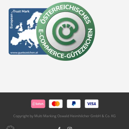
Copyright by Multi Marking Oswald Heimhilcher GmbH & Co. KG