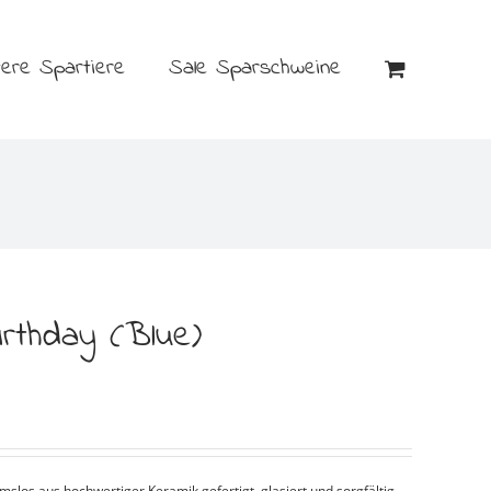
tere Spartiere
Sale Sparschweine
irthday (Blue)
los aus hochwertiger Keramik gefertigt, glasiert und sorgfältig