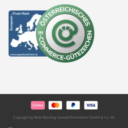
Copyright by Multi Marking Oswald Heimhilcher GmbH & Co. KG