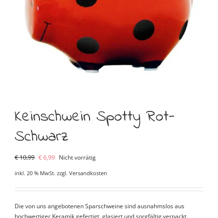
Keinschwein Spotty Rot-
Schwarz
Ursprünglicher
Aktueller
€
10,99
€
6,99
Nicht vorrätig
Preis
Preis
inkl. 20 % MwSt.
zzgl.
Versandkosten
war:
ist:
€ 10,99
€ 6,99.
Die von uns angebotenen Sparschweine sind ausnahmslos aus
hochwertiger Keramik gefertigt, glasiert und sorgfältig verpackt.