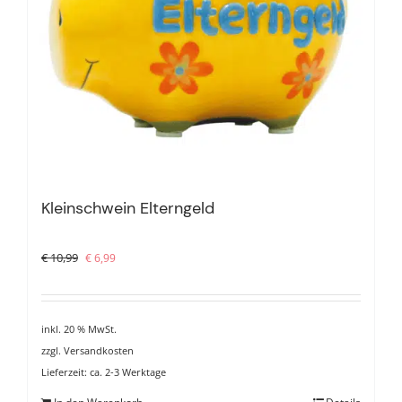
Kleinschwein Elterngeld
Ursprünglicher
Aktueller
€
10,99
€
6,99
Preis
Preis
war:
ist:
€ 10,99
€ 6,99.
inkl. 20 % MwSt.
zzgl.
Versandkosten
Lieferzeit:
ca. 2-3 Werktage